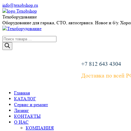
Перейти
info@texobshop.ru
к
Telegram
Whatsapp
Вконтакте
Сайт
содержанию
page
page
page
page
Техоборудование
opens
opens
opens
opens
Оборудование для гаража, СТО, автосервиса. Новое и б/у. Хор
in
in
in
in
new
new
new
new
Поиск
window
window
window
window
товаров
+7 812 643 4304
Доставка по всей 
Главная
КАТАЛОГ
Сервис и ремонт
Лизинг
КОНТАКТЫ
О НАС
КОМПАНИЯ