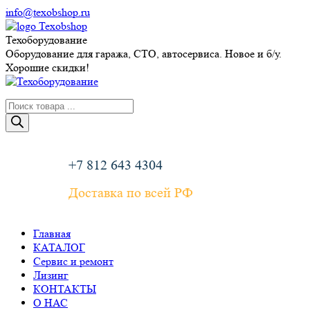
Перейти
info@texobshop.ru
к
Telegram
Whatsapp
Вконтакте
Сайт
содержанию
page
page
page
page
Техоборудование
opens
opens
opens
opens
Оборудование для гаража, СТО, автосервиса. Новое и б/у.
in
in
in
in
Хорошие скидки!
new
new
new
new
window
window
window
window
Поиск
товаров
+7 812 643 4304
Доставка по всей РФ
Главная
КАТАЛОГ
Сервис и ремонт
Лизинг
КОНТАКТЫ
О НАС