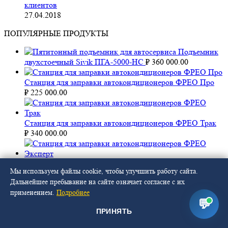
клиентов
27.04.2018
ПОПУЛЯРНЫЕ ПРОДУКТЫ
Подъемник
двухстоечный Sivik ПГА-5000-НС
₽
360 000.00
Станция для заправки автокондиционеров ФРЕО Про
₽
225 000.00
Станция для заправки автокондиционеров ФРЕО Трак
₽
340 000.00
Станция для заправки автокондиционеров ФРЕО
Мы используем файлы cookie, чтобы улучшить работу сайта.
Эксперт
₽
265 000.00
Дальнейшее пребывание на сайте означает согласие с их
ПОДПИШИТЕСЬ
применением.
Подробнее
💬
на уведомления о выходе новых материалов в нашем блоге!
ПРИНЯТЬ
Имя
Ваша почта *