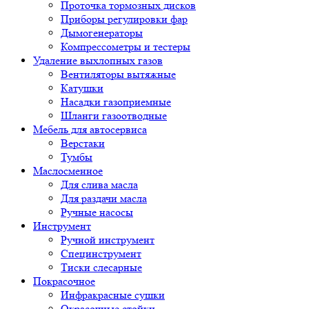
Проточка тормозных дисков
Приборы регулировки фар
Дымогенераторы
Компрессометры и тестеры
Удаление выхлопных газов
Вентиляторы вытяжные
Катушки
Насадки газоприемные
Шланги газоотводные
Мебель для автосервиса
Верстаки
Тумбы
Маслосменное
Для слива масла
Для раздачи масла
Ручные насосы
Инструмент
Ручной инструмент
Специнструмент
Тиски слесарные
Покрасочное
Инфракрасные сушки
Окрасочные стойки