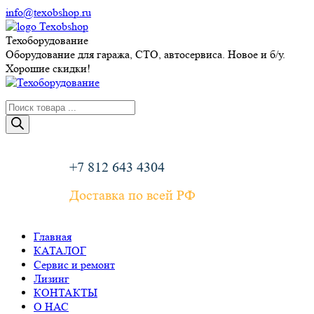
Перейти
info@texobshop.ru
к
Telegram
Whatsapp
Вконтакте
Сайт
содержанию
page
page
page
page
Техоборудование
opens
opens
opens
opens
Оборудование для гаража, СТО, автосервиса. Новое и б/у.
in
in
in
in
Хорошие скидки!
new
new
new
new
window
window
window
window
Поиск
товаров
+7 812 643 4304
Доставка по всей РФ
Главная
КАТАЛОГ
Сервис и ремонт
Лизинг
КОНТАКТЫ
О НАС