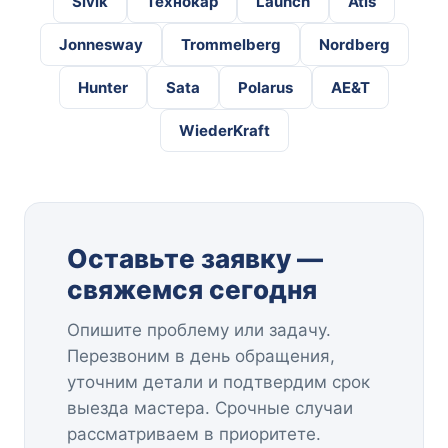
Sivik
Технокар
Launch
Atis
Jonnesway
Trommelberg
Nordberg
Hunter
Sata
Polarus
AE&T
WiederKraft
Оставьте заявку —
свяжемся сегодня
Опишите проблему или задачу.
Перезвоним в день обращения,
уточним детали и подтвердим срок
выезда мастера. Срочные случаи
рассматриваем в приоритете.