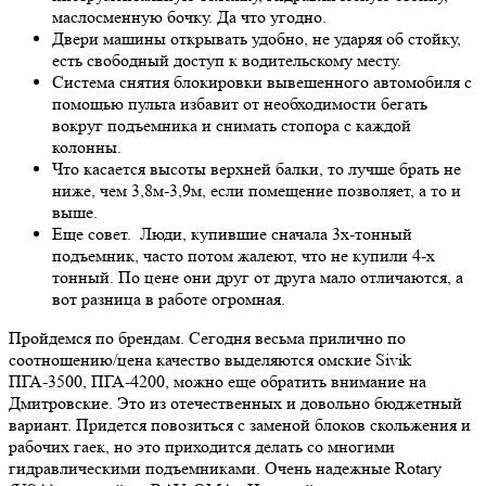
маслосменную бочку. Да что угодно.
Двери машины открывать удобно, не ударяя об стойку,
есть свободный доступ к водительскому месту.
Система снятия блокировки вывешенного автомобиля с
помощью пульта избавит от необходимости бегать
вокруг подъемника и снимать стопора с каждой
колонны.
Что касается высоты верхней балки, то лучше брать не
ниже, чем 3,8м-3,9м, если помещение позволяет, а то и
выше.
Еще совет. Люди, купившие сначала 3х-тонный
подъемник, часто потом жалеют, что не купили 4-х
тонный. По цене они друг от друга мало отличаются, а
вот разница в работе огромная.
Пройдемся по брендам. Сегодня весьма прилично по
соотношению/цена качество выделяются омские Sivik
ПГА-3500, ПГА-4200, можно еще обратить внимание на
Дмитровские. Это из отечественных и довольно бюджетный
вариант. Придется повозиться с заменой блоков скольжения и
рабочих гаек, но это приходится делать со многими
гидравлическими подъемниками. Очень надежные Rotary