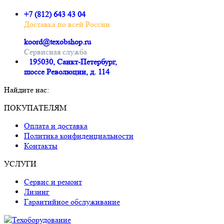
+7 (812) 643 43 04
Доставка по всей России
koord@texobshop.ru
Сервисная служба
195030, Санкт-Петербург,
шоссе Революции, д. 114
Найдите нас:
Почта
Вконтакте
Whatsapp
Telegram
ПОКУПАТЕЛЯМ
page
page
page
page
Оплата и доставка
opens
opens
opens
opens
Политика конфиденциальности
in
in
in
in
Контакты
new
new
new
new
window
window
window
window
УСЛУГИ
Сервис и ремонт
Лизинг
Гарантийное обслуживание