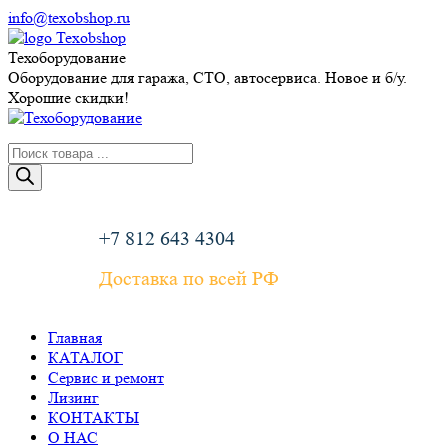
Перейти
info@texobshop.ru
к
Telegram
Whatsapp
Вконтакте
Сайт
содержанию
page
page
page
page
Техоборудование
opens
opens
opens
opens
Оборудование для гаража, СТО, автосервиса. Новое и б/у.
in
in
in
in
Хорошие скидки!
new
new
new
new
window
window
window
window
Поиск
товаров
+7 812 643 4304
Доставка по всей РФ
Главная
КАТАЛОГ
Сервис и ремонт
Лизинг
КОНТАКТЫ
О НАС