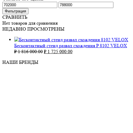
Минимальная
Максимальная
цена
цена
Фильтрация
СРАВНИТЬ
Нет товаров для сравнения
НЕДАВНО ПРОСМОТРЕНЫ
Бесконтактный стенд развал схождения P 8102 VELOX
Первоначальная
Текущая
₽
1 816 000.00
₽
1 725 000.00
цена
цена:
НАШИ БРЕНДЫ
составляла
₽ 1
₽ 1
725
816
000.00.
000.00.