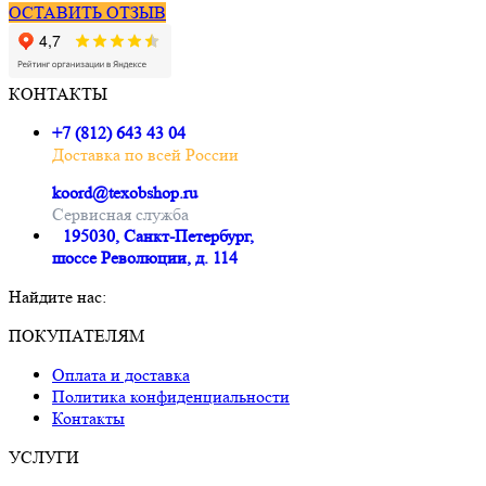
ОСТАВИТЬ ОТЗЫВ
КОНТАКТЫ
+7 (812) 643 43 04
Доставка по всей России
koord@texobshop.ru
Сервисная служба
195030, Санкт-Петербург,
шоссе Революции, д. 114
Найдите нас:
Почта
Вконтакте
Whatsapp
Telegram
ПОКУПАТЕЛЯМ
page
page
page
page
Оплата и доставка
opens
opens
opens
opens
Политика конфиденциальности
in
in
in
in
Контакты
new
new
new
new
window
window
window
window
УСЛУГИ