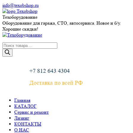
Перейти
info@texobshop.ru
к
Telegram
Whatsapp
Вконтакте
Сайт
содержанию
page
page
page
page
Техоборудование
opens
opens
opens
opens
Оборудование для гаража, СТО, автосервиса. Новое и б/у.
in
in
in
in
Хорошие скидки!
new
new
new
new
window
window
window
window
Поиск
товаров
+7 812 643 4304
Доставка по всей РФ
Главная
КАТАЛОГ
Сервис и ремонт
Лизинг
КОНТАКТЫ
О НАС