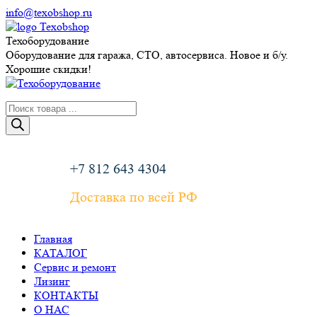
Перейти
info@texobshop.ru
к
Telegram
Whatsapp
Вконтакте
Сайт
содержанию
page
page
page
page
Техоборудование
opens
opens
opens
opens
Оборудование для гаража, СТО, автосервиса. Новое и б/у.
in
in
in
in
Хорошие скидки!
new
new
new
new
window
window
window
window
Поиск
товаров
+7 812 643 4304
Доставка по всей РФ
Главная
КАТАЛОГ
Сервис и ремонт
Лизинг
КОНТАКТЫ
О НАС