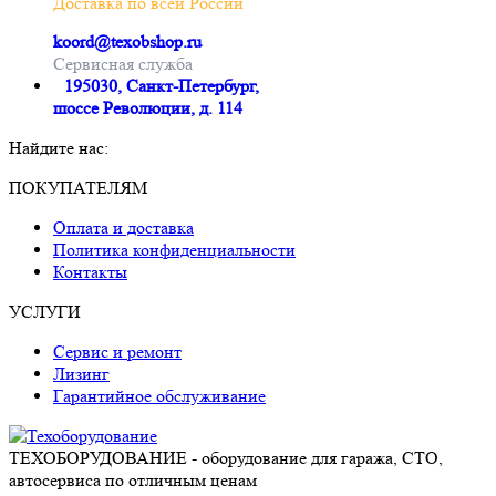
Доставка по всей России
koord@texobshop.ru
Сервисная служба
195030, Санкт-Петербург,
шоссе Революции, д. 114
Найдите нас:
Почта
Вконтакте
Whatsapp
Telegram
ПОКУПАТЕЛЯМ
page
page
page
page
Оплата и доставка
opens
opens
opens
opens
Политика конфиденциальности
in
in
in
in
Контакты
new
new
new
new
window
window
window
window
УСЛУГИ
Сервис и ремонт
Лизинг
Гарантийное обслуживание
ТЕХОБОРУДОВАНИЕ - оборудование для гаража, СТО,
автосервиса по отличным ценам