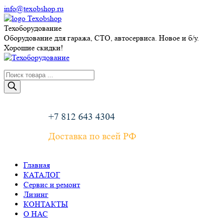
Перейти
info@texobshop.ru
к
Telegram
Whatsapp
Вконтакте
Сайт
содержанию
page
page
page
page
Техоборудование
opens
opens
opens
opens
Оборудование для гаража, СТО, автосервиса. Новое и б/у.
in
in
in
in
Хорошие скидки!
new
new
new
new
window
window
window
window
Поиск
товаров
+7 812 643 4304
Доставка по всей РФ
Главная
КАТАЛОГ
Сервис и ремонт
Лизинг
КОНТАКТЫ
О НАС