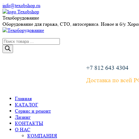
Перейти
info@texobshop.ru
к
Telegram
Whatsapp
Вконтакте
Сайт
содержанию
page
page
page
page
Техоборудование
opens
opens
opens
opens
Оборудование для гаража, СТО, автосервиса. Новое и б/у. Хор
in
in
in
in
new
new
new
new
Поиск
window
window
window
window
товаров
+7 812 643 4304
Доставка по всей 
Главная
КАТАЛОГ
Сервис и ремонт
Лизинг
КОНТАКТЫ
О НАС
КОМПАНИЯ