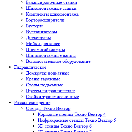
Балансировочные станки
Шиномонтажные станки
Комплекты шиномонтажа
Борторасширители
Бустеры
Вулканизаторы
Дископравы
Мойки для колес
Пневмогайковерты
Шиномонтажные ванны
Вспомогательное оборудование
Гидравлическое
Домкраты подкатные
Краны гаражные
Столы подъемные
Прессы гидравлические
Стойки трансмиссионные
Развал-схождение
Стенды Техно Вектор
Кордовые стенды Техно Вектор 4
Инфракрасные стенды Техно Вектор 5
3D стенды Техно Вектор 6
3D стенды Техно Вектор 7