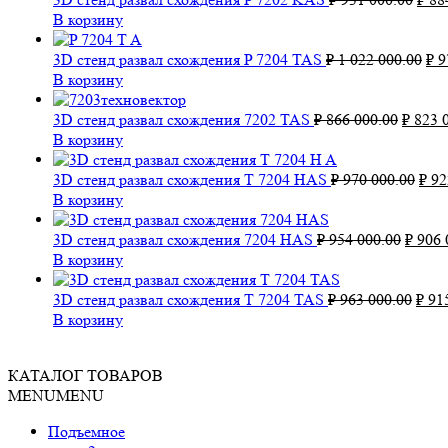
цена
В корзину
сост
₽ 93
Пе
3D стенд развал схождения P 7204 TAS
₽
1 022 000.00
₽
9
000.
це
В корзину
сос
Перво
₽ 1
3D стенд развал схождения 7202 TAS
₽
866 000.00
₽
823 0
цена
02
В корзину
состав
000
₽ 866
Пер
3D стенд развал схождения T 7204 HAS
₽
970 000.00
₽
92
000.00
цен
В корзину
сост
Перво
₽ 97
3D стенд развал схождения 7204 HAS
₽
954 000.00
₽
906 
цена
000.
В корзину
соста
₽ 954
Перв
3D стенд развал схождения T 7204 TAS
₽
963 000.00
₽
915
000.00
цена
В корзину
сост
₽ 96
КАТАЛОГ ТОВАРОВ
000.
MENU
MENU
Подъемное