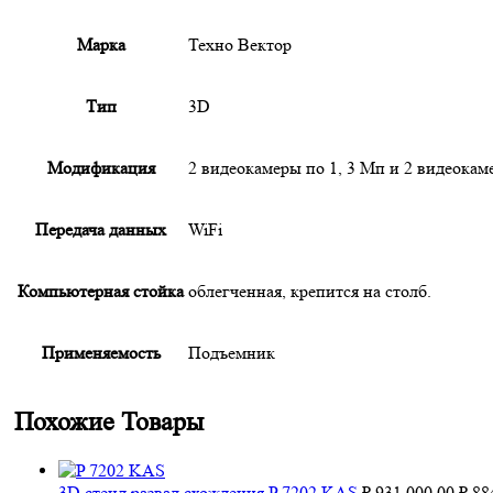
Марка
Техно Вектор
Тип
3D
Модификация
2 видеокамеры по 1, 3 Мп и 2 видеока
Передача данных
WiFi
Компьютерная стойка
облегченная, крепится на столб.
Применяемость
Подъемник
Похожие Товары
Перв
3D стенд развал схождения P 7202 KAS
₽
931 000.00
₽
884