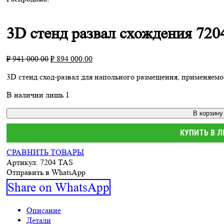
3D стенд развал схождения 720
Первоначальная
Текущая
₽
941 000.00
₽
894 000.00
цена
цена:
3D стенд сход-развал для напольного размещения, применяем
составляла
₽ 894
₽ 941
000.00.
В наличии лишь 1
000.00.
В корзину
КУПИТЬ В 
СРАВНИТЬ ТОВАРЫ
Артикул:
7204 TAS
Отправить в WhatsApp
Share
Share on WhatsApp
on
Описание
Детали