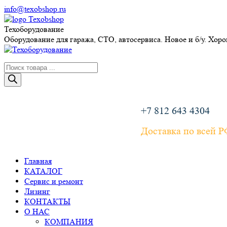
Перейти
info@texobshop.ru
к
Telegram
Whatsapp
Вконтакте
Сайт
содержанию
page
page
page
page
Техоборудование
opens
opens
opens
opens
Оборудование для гаража, СТО, автосервиса. Новое и б/у. Хор
in
in
in
in
new
new
new
new
Поиск
window
window
window
window
товаров
+7 812 643 4304
Доставка по всей 
Главная
КАТАЛОГ
Сервис и ремонт
Лизинг
КОНТАКТЫ
О НАС
КОМПАНИЯ