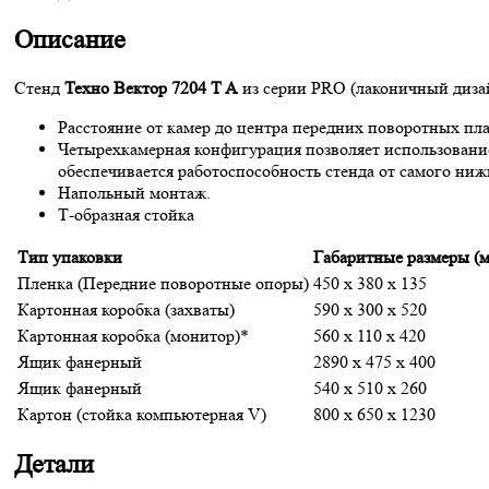
WhatsApp
Описание
Стенд
Техно Вектор 7204 T A
из серии PRO (лаконичный дизай
Расстояние от камер до центра передних поворотных пл
Четырехкамерная конфигурация позволяет использование
обеспечивается работоспособность стенда от самого ни
Напольный монтаж.
Т-образная стойка
Тип упаковки
Габаритные размеры (
Пленка (Передние поворотные опоры)
450 x 380 x 135
Картонная коробка (захваты)
590 x 300 x 520
Картонная коробка (монитор)*
560 x 110 x 420
Ящик фанерный
2890 x 475 x 400
Ящик фанерный
540 x 510 x 260
Картон (стойка компьютерная V)
800 x 650 x 1230
Детали