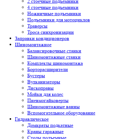
2 стоечные подъемники
4 стоечные подъемники
Ножничные подъемники
Подъемники для мотоциклов
Траверсы
Троса синхронизации
Заправки кондиционеров
Шиномонтажное
Балансировочные станки
Шиномонтажные станки
Комплекты шиномонтажа
Борторасширители
Бустеры
Вулканизаторы
Дископравы
Мойки для колес
Пневмогайковерты
Шиномонтажные ванны
Вспомогательное оборудование
Гидравлическое
Домкраты подкатные
Краны гаражные
Столы подъемные