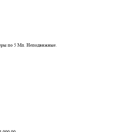
меры по 5 Мп. Неподвижные.
оначальная
Текущая
 000.00