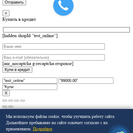
×
Купить в кредит
[hidden shopId ”test_online”]
[anr_nocaptcha g-recaptcha-response]
Х
Select at least 2 products
Мы используем файлы cookie, чтобы улучшить работу сайта.
to compare
Дальнейшее пребывание на сайте означает согласие с их
применением.
Подробнее
Смотреть сравнение