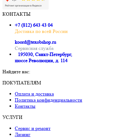
КОНТАКТЫ
+7 (812) 643 43 04
Доставка по всей России
koord@texobshop.ru
Сервисная служба
195030, Санкт-Петербург,
шоссе Революции, д. 114
Найдите нас:
Почта
Вконтакте
Whatsapp
Telegram
ПОКУПАТЕЛЯМ
page
page
page
page
Оплата и доставка
opens
opens
opens
opens
Политика конфиденциальности
in
in
in
in
Контакты
new
new
new
new
window
window
window
window
УСЛУГИ
Сервис и ремонт
Лизинг