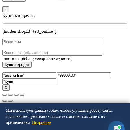
×
Купить в кредит
[hidden shopId ”test_online”]
[anr_nocaptcha g-recaptcha-response]
Х
Select at least 2 products
Мы используем файлы cookie, чтобы улучшить работу сайта.
to compare
Дальнейшее пребывание на сайте означает согласие с их
применением.
Подробнее
Смотреть сравнение
💬