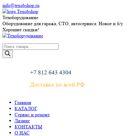
Перейти
info@texobshop.ru
к
Telegram
Whatsapp
Вконтакте
Сайт
содержанию
page
page
page
page
Техоборудование
opens
opens
opens
opens
Оборудование для гаража, СТО, автосервиса. Новое и б/у.
in
in
in
in
Хорошие скидки!
new
new
new
new
window
window
window
window
Поиск
товаров
+7 812 643 4304
Доставка по всей РФ
Главная
КАТАЛОГ
Сервис и ремонт
Лизинг
КОНТАКТЫ
О НАС