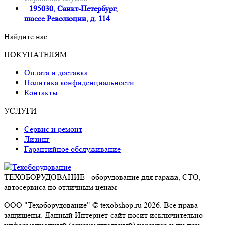
195030, Санкт-Петербург,
шоссе Революции, д. 114
Найдите нас:
Почта
Вконтакте
Whatsapp
Telegram
ПОКУПАТЕЛЯМ
page
page
page
page
Оплата и доставка
opens
opens
opens
opens
Политика конфиденциальности
in
in
in
in
Контакты
new
new
new
new
window
window
window
window
УСЛУГИ
Сервис и ремонт
Лизинг
Гарантийное обслуживание
ТЕХОБОРУДОВАНИЕ - оборудование для гаража, СТО,
автосервиса по отличным ценам
ООО "Техоборудование" © texobshop.ru 2026. Все права
защищены. Данный Интернет-сайт носит исключительно