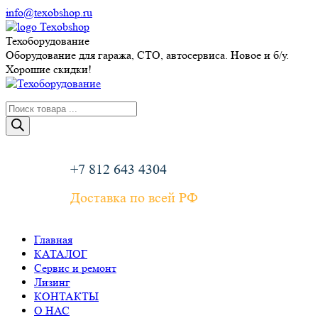
Перейти
info@texobshop.ru
к
Telegram
Whatsapp
Вконтакте
Сайт
содержанию
page
page
page
page
Техоборудование
opens
opens
opens
opens
Оборудование для гаража, СТО, автосервиса. Новое и б/у.
in
in
in
in
Хорошие скидки!
new
new
new
new
window
window
window
window
Поиск
товаров
+7 812 643 4304
Доставка по всей РФ
Главная
КАТАЛОГ
Сервис и ремонт
Лизинг
КОНТАКТЫ
О НАС