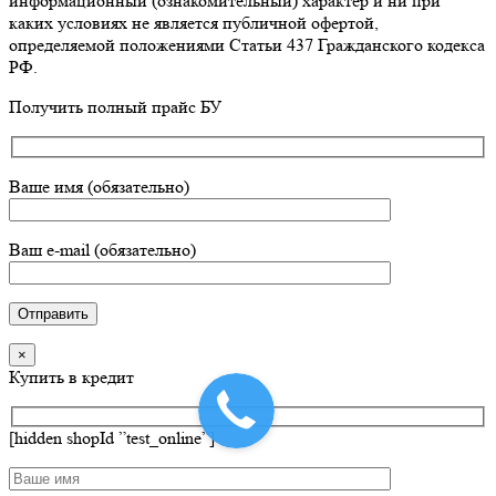
информационный (ознакомительный) характер и ни при
каких условиях не является публичной офертой,
определяемой положениями Статьи 437 Гражданского кодекса
РФ.
Go
Получить полный прайс БУ
to
Top
Ваше имя (обязательно)
Ваш e-mail (обязательно)
×
Купить в кредит
[hidden shopId ”test_online”]