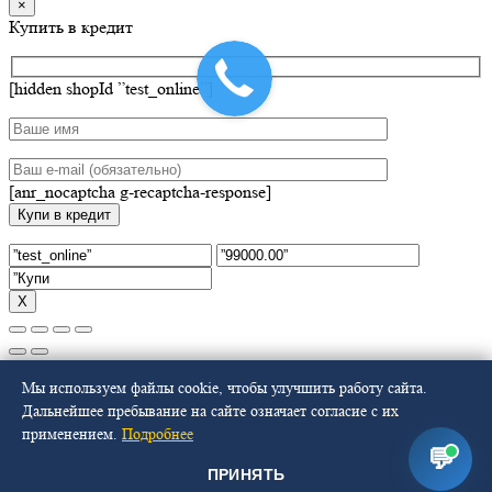
×
Купить в кредит
[hidden shopId ”test_online”]
[anr_nocaptcha g-recaptcha-response]
Х
Select at least 2 products
Мы используем файлы cookie, чтобы улучшить работу сайта.
to compare
Дальнейшее пребывание на сайте означает согласие с их
применением.
Подробнее
Смотреть сравнение
💬
ПРИНЯТЬ