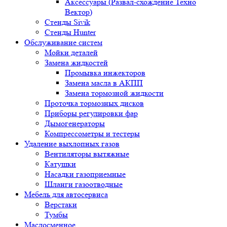
Аксессуары (Развал-схождение Техно
Вектор)
Стенды Sivik
Стенды Hunter
Обслуживание систем
Мойки деталей
Замена жидкостей
Промывка инжекторов
Замена масла в АКПП
Замена тормозной жидкости
Проточка тормозных дисков
Приборы регулировки фар
Дымогенераторы
Компрессометры и тестеры
Удаление выхлопных газов
Вентиляторы вытяжные
Катушки
Насадки газоприемные
Шланги газоотводные
Мебель для автосервиса
Верстаки
Тумбы
Маслосменное