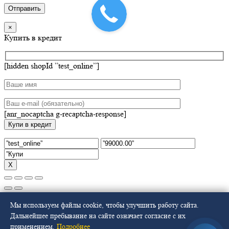
×
Купить в кредит
[hidden shopId ”test_online”]
[anr_nocaptcha g-recaptcha-response]
Х
Select at least 2 products
Мы используем файлы cookie, чтобы улучшить работу сайта.
to compare
Дальнейшее пребывание на сайте означает согласие с их
применением.
Подробнее