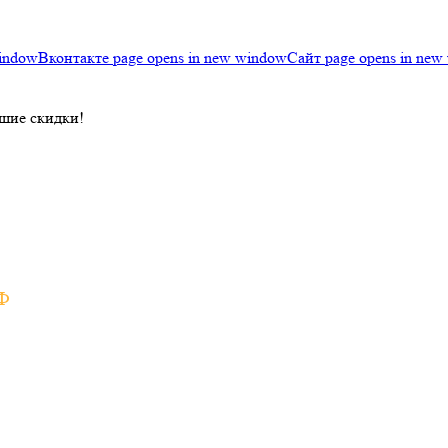
window
Вконтакте page opens in new window
Сайт page opens in new
ошие скидки!
РФ