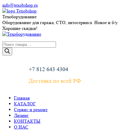
Перейти
info@texobshop.ru
к
Telegram
Whatsapp
Вконтакте
Сайт
содержанию
page
page
page
page
Техоборудование
opens
opens
opens
opens
Оборудование для гаража, СТО, автосервиса. Новое и б/у.
in
in
in
in
Хорошие скидки!
new
new
new
new
window
window
window
window
Поиск
товаров
+7 812 643 4304
Доставка по всей РФ
Главная
КАТАЛОГ
Сервис и ремонт
Лизинг
КОНТАКТЫ
О НАС