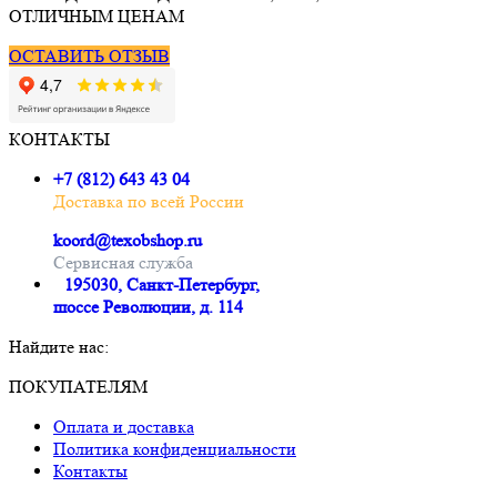
ОТЛИЧНЫМ ЦЕНАМ
ОСТАВИТЬ ОТЗЫВ
КОНТАКТЫ
+7 (812) 643 43 04
Доставка по всей России
koord@texobshop.ru
Сервисная служба
195030, Санкт-Петербург,
шоссе Революции, д. 114
Найдите нас:
Почта
Вконтакте
Whatsapp
Telegram
ПОКУПАТЕЛЯМ
page
page
page
page
Оплата и доставка
opens
opens
opens
opens
Политика конфиденциальности
in
in
in
in
Контакты
new
new
new
new
window
window
window
window