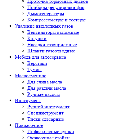
Проточка тормозных дисков
Приборы регулировки фар
Дымогенераторы
Компрессометры и тестеры
Удаление выхлопных газов
Вентиляторы вытяжные
Катушки
Насадки газоприемные
Шланги газоотводные
Мебель для автосервиса
Верстаки
Тумбы
Маслосменное
Для слива масла
Для раздачи масла
Ручные насосы
Инструмент
Ручной инструмент
Специнструмент
Тиски слесарные
Покрасочное
Инфракрасные сушки
Окрасочные стойки