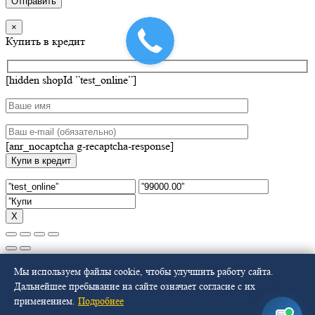
×
Купить в кредит
[hidden shopId ”test_online”]
[anr_nocaptcha g-recaptcha-response]
Х
Select at least 2 products
Мы используем файлы cookie, чтобы улучшить работу сайта.
to compare
Дальнейшее пребывание на сайте означает согласие с их
применением.
Подробнее
Смотреть сравнение