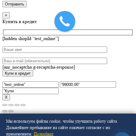
×
Купить в кредит
[hidden shopId ”test_online”]
[anr_nocaptcha g-recaptcha-response]
Х
Select at least 2 products
Мы используем файлы cookie, чтобы улучшить работу сайта.
to compare
Дальнейшее пребывание на сайте означает согласие с их
применением.
Подробнее