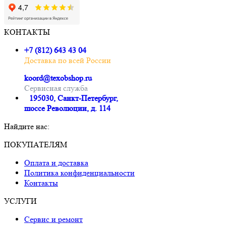
КОНТАКТЫ
+7 (812) 643 43 04
Доставка по всей России
koord@texobshop.ru
Сервисная служба
195030, Санкт-Петербург,
шоссе Революции, д. 114
Найдите нас:
Почта
Вконтакте
Whatsapp
Telegram
ПОКУПАТЕЛЯМ
page
page
page
page
Оплата и доставка
opens
opens
opens
opens
Политика конфиденциальности
in
in
in
in
Контакты
new
new
new
new
window
window
window
window
УСЛУГИ
Сервис и ремонт