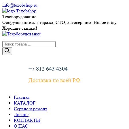
Перейти
info@texobshop.ru
к
Telegram
Whatsapp
Вконтакте
Сайт
содержанию
page
page
page
page
Техоборудование
opens
opens
opens
opens
Оборудование для гаража, СТО, автосервиса. Новое и б/у.
in
in
in
in
Хорошие скидки!
new
new
new
new
window
window
window
window
Поиск
товаров
+7 812 643 4304
Доставка по всей РФ
Главная
КАТАЛОГ
Сервис и ремонт
Лизинг
КОНТАКТЫ
О НАС