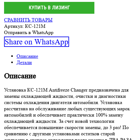
КУПИТЬ В ЛИЗИНГ
СРАВНИТЬ ТОВАРЫ
Артикул:
КС-121М
Отправить в WhatsApp
Share
Share on WhatsApp
on
Описание
Детали
WhatsApp
Описание
Установка КС-121М Antifreeze Changer предназначена для
замены охлаждающей жидкости, очистки и диагностики
системы охлаждения двигателя автомобиля. Установка
рассчитана на обслуживание любых существующих марок
автомобилей и обеспечивает практически 100% замену
охлаждающей жидкости. За счет новой технологии
обеспечивается повышение скорости замены, до 3 раз! По
сравнению с другими установками остатков старой
жидкости в системе охлаждения после замены в ДВА РАЗА