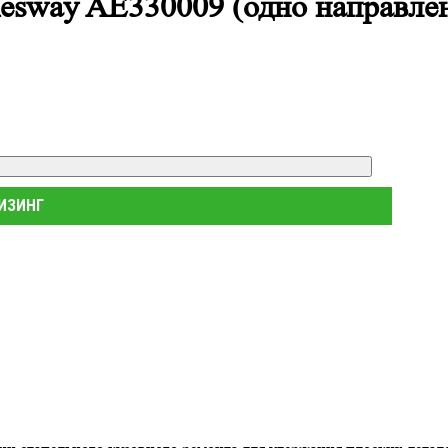
esway AE330009 (одно направлени
.
ЛИЗИНГ