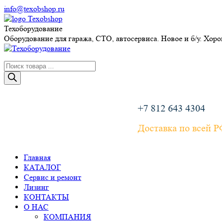
Перейти
info@texobshop.ru
к
Telegram
Whatsapp
Вконтакте
Сайт
содержанию
page
page
page
page
Техоборудование
opens
opens
opens
opens
Оборудование для гаража, СТО, автосервиса. Новое и б/у. Хор
in
in
in
in
new
new
new
new
Поиск
window
window
window
window
товаров
+7 812 643 4304
Доставка по всей 
Главная
КАТАЛОГ
Сервис и ремонт
Лизинг
КОНТАКТЫ
О НАС
КОМПАНИЯ