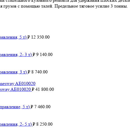
и стапельного кузовного ремонта для удержания плоских детале
я грузов с помощью талей. Предельное тяговое усилие 3 тонны.
авления, 5 т)
₽
12 350.00
авления, 2- 3 т)
₽
9 140.00
авления, 3 т)
₽
8 740.00
nesway AE010020
₽
41 800.00
правление, 5 т)
₽
7 460.00
авления, 2- 5 т)
₽
8 250.00