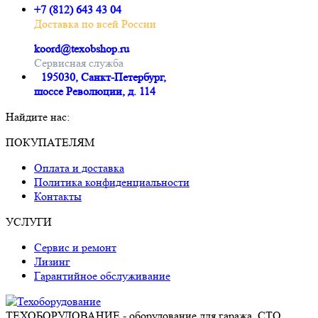
+7 (812) 643 43 04
Доставка по всей России
koord@texobshop.ru
Сервисная служба
195030, Санкт-Петербург,
шоссе Революции, д. 114
Найдите нас:
Почта
Вконтакте
Whatsapp
Telegram
ПОКУПАТЕЛЯМ
page
page
page
page
Оплата и доставка
opens
opens
opens
opens
Политика конфиденциальности
in
in
in
in
Контакты
new
new
new
new
window
window
window
window
УСЛУГИ
Сервис и ремонт
Лизинг
Гарантийное обслуживание
ТЕХОБОРУДОВАНИЕ - оборудование для гаража, СТО,