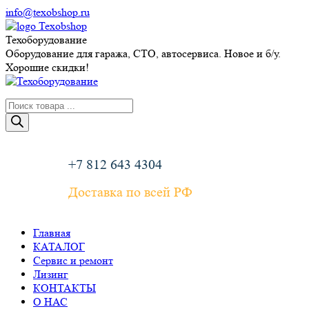
Перейти
info@texobshop.ru
к
Telegram
Whatsapp
Вконтакте
Сайт
содержанию
page
page
page
page
Техоборудование
opens
opens
opens
opens
Оборудование для гаража, СТО, автосервиса. Новое и б/у.
in
in
in
in
Хорошие скидки!
new
new
new
new
window
window
window
window
Поиск
товаров
+7 812 643 4304
Доставка по всей РФ
Главная
КАТАЛОГ
Сервис и ремонт
Лизинг
КОНТАКТЫ
О НАС