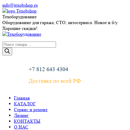
Перейти
info@texobshop.ru
к
Telegram
Whatsapp
Вконтакте
Сайт
содержанию
page
page
page
page
Техоборудование
opens
opens
opens
opens
Оборудование для гаража, СТО, автосервиса. Новое и б/у.
in
in
in
in
Хорошие скидки!
new
new
new
new
window
window
window
window
Поиск
товаров
+7 812 643 4304
Доставка по всей РФ
Главная
КАТАЛОГ
Сервис и ремонт
Лизинг
КОНТАКТЫ
О НАС